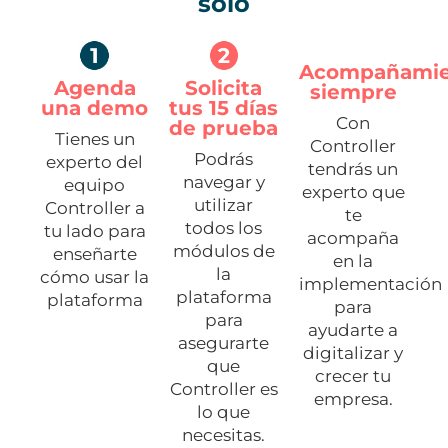
solo
Acompañamie
Agenda
Solicita
siempre
una demo
tus 15 días
Con
de prueba
Tienes un
Controller
Podrás
experto del
tendrás un
navegar y
equipo
experto que
utilizar
Controller a
te
todos los
tu lado para
acompaña
módulos de
enseñarte
en la
la
cómo usar la
implementación
plataforma
plataforma
para
para
ayudarte a
asegurarte
digitalizar y
que
crecer tu
Controller es
empresa.
lo que
necesitas.