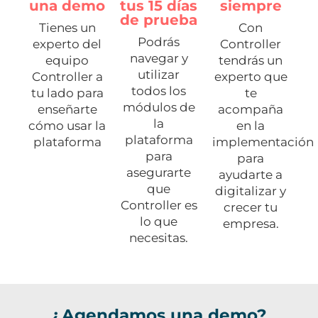
una demo
tus 15 días
siempre
de prueba
Tienes un
Con
Podrás
experto del
Controller
navegar y
equipo
tendrás un
utilizar
Controller a
experto que
todos los
tu lado para
te
módulos de
enseñarte
acompaña
la
cómo usar la
en la
plataforma
plataforma
implementación
para
para
asegurarte
ayudarte a
que
digitalizar y
Controller es
crecer tu
lo que
empresa.
necesitas.
¿Agendamos una demo?